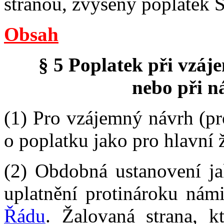
stranou, zvýšený poplatek S
Obsah
§ 5 Poplatek při vzáj
nebo při n
(1) Pro vzájemný návrh (pro
o poplatku jako pro hlavní 
(2) Obdobná ustanovení jak
uplatnění protinároku nám
Řádu
. Žalovaná strana, k