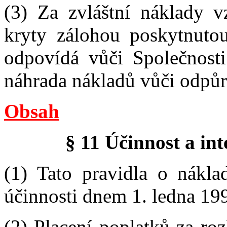
(3) Za zvláštní náklady vz
kryty zálohou poskytnut
odpovídá vůči Společnosti 
náhrada nákladů vůči odpůr
Obsah
§ 11 Účinnost a in
(1) Tato pravidla o nákla
účinnosti dnem 1. ledna 19
(2) Placení poplatků za roz