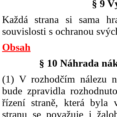
§ 9 V
Každá strana si sama hra
souvislosti s ochranou svýc
Obsah
§ 10 Náhrada nák
(1) V rozhodčím nálezu ne
bude zpravidla rozhodnut
řízení straně, která byla
stranu se považuje i žalo