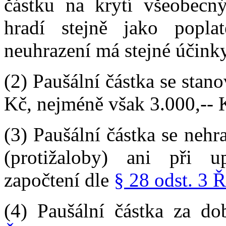
částku na krytí všeobecný
hradí stejně jako popla
neuhrazení má stejné účinky
(2) Paušální částka se stan
Kč, nejméně však 3.000,-- 
(3) Paušální částka se neh
(protižaloby) ani při u
započtení dle
§ 28 odst. 3 
(4) Paušální částka za do