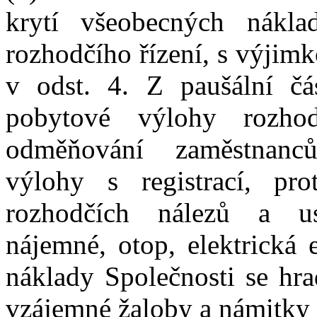
krytí všeobecných náklad
rozhodčího řízení, s výjim
v odst. 4. Z paušální čá
pobytové výlohy rozhod
odměňování zaměstnanců 
výlohy s registrací, pr
rozhodčích nálezů a usn
nájemné, otop, elektrická 
náklady Společnosti se hra
vzájemné žaloby a námitky 