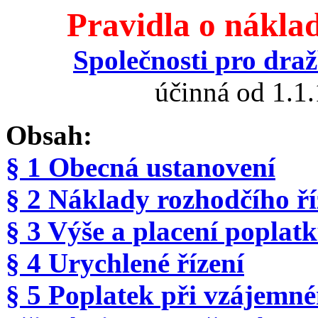
Pravidla o nákla
Společnosti pro dražb
účinná od 1.1
Obsah:
§ 1 Obecná ustanovení
§ 2 Náklady rozhodčího ří
§ 3 Výše a placení poplatk
§ 4 Urychlené řízení
§ 5 Poplatek při vzájemn