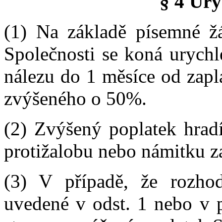
§ 4 Ury
(1) Na základě písemné žád
Společnosti se koná urychl
nálezu do 1 měsíce od zapl
zvýšeného o 50%.
(2) Zvýšený poplatek hradí
protižalobu nebo námitku z
(3) V případě, že rozho
uvedené v odst. 1 nebo v p