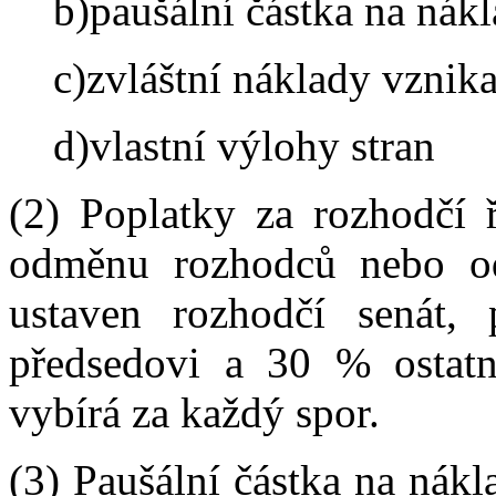
b)paušální částka na nák
c)zvláštní náklady vznika
d)vlastní výlohy stran
(2) Poplatky za rozhodčí ř
odměnu rozhodců nebo od
ustaven rozhodčí senát,
předsedovi a 30 % ostatn
vybírá za každý spor.
(3) Paušální částka na nákl