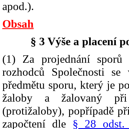
apod.).
Obsah
§ 3 Výše a placení p
(1) Za projednání sporů
rozhodců Společnosti se 
předmětu sporu, který je po
žaloby a žalovaný př
(protižaloby), popřípadě p
započtení dle
§ 28 odst.