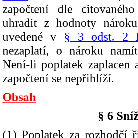
započtení dle citovanéh
uhradit z hodnoty nároku
uvedené v
§ 3 odst. 2 P
nezaplatí, o nároku namí
Není-li poplatek zaplacen 
započtení se nepřihlíží.
Obsah
§ 6 Sní
(1) Poplatek za rozhodčí ř